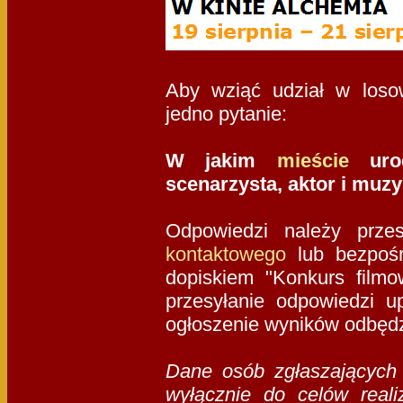
Aby wziąć udział w loso
jedno pytanie:
W jakim
mieście
urod
scenarzysta, aktor i muz
Odpowiedzi należy prz
kontaktowego
lub bezpośr
dopiskiem "Konkurs film
przesyłanie odpowiedzi u
ogłoszenie wyników odbędz
Dane osób zgłaszających 
wyłącznie do celów reali