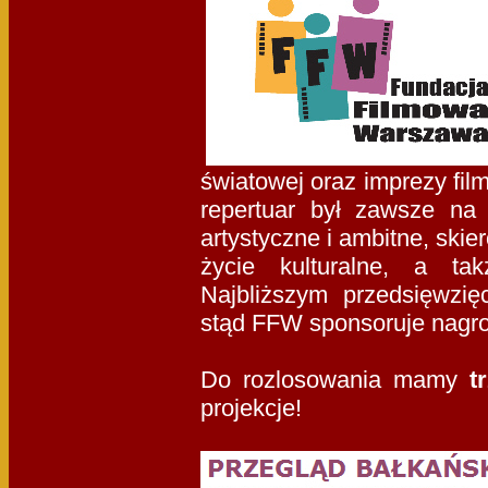
światowej oraz imprezy fil
repertuar był zawsze na 
artystyczne i ambitne, ski
życie kulturalne, a ta
Najbliższym przedsięwzię
stąd FFW sponsoruje nagr
Do rozlosowania mamy
t
projekcje!