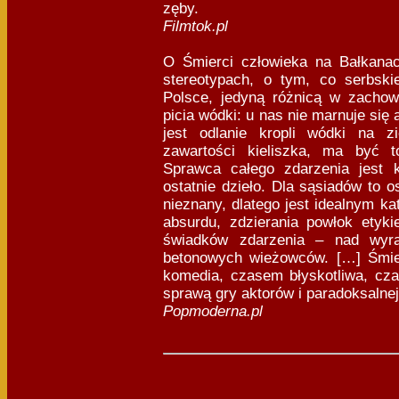
zęby.
Filmtok.pl
O Śmierci człowieka na Bałkanach
stereotypach, o tym, co serbsk
Polsce, jedyną różnicą w zachow
picia wódki: u nas nie marnuje się 
jest odlanie kropli wódki na z
zawartości kieliszka, ma być t
Sprawca całego zdarzenia jest 
ostatnie dzieło. Dla sąsiadów to o
nieznany, dlatego jest idealnym ka
absurdu, zdzierania powłok etyk
świadków zdarzenia – nad wyra
betonowych wieżowców. […] Śmie
komedia, czasem błyskotliwa, cz
sprawą gry aktorów i paradoksalnej
Popmoderna.pl