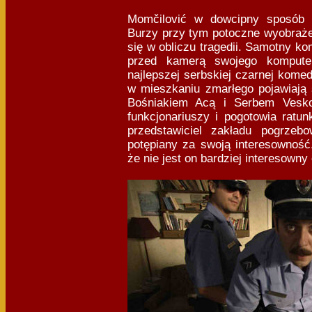
Momčilović w dowcipny sposób 
Burzy przy tym potoczne wyobraże
się w obliczu tragedii. Samotny k
przed kamerą swojego kompute
najlepszej serbskiej czarnej komedii
w mieszkaniu zmarłego pojawiają s
Bośniakiem Acą i Serbem Vesko
funkcjonariuszy i pogotowia ratu
przedstawiciel zakładu pogrzeb
potępiany za swoją interesowność
że nie jest on bardziej interesowny