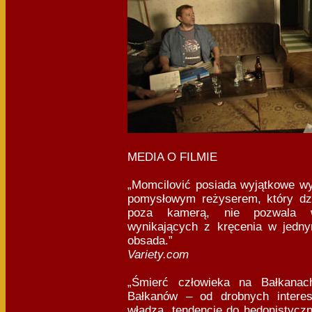
MEDIA O FILMIE
„Momcilović posiada wyjątkowe w
pomysłowym reżyserem, który dzi
poza kamerą, nie pozwala w
wynikających z kręcenia w jedn
obsada.”
Variety.com
„Śmierć człowieka na Bałkanac
Bałkanów – od drobnych intere
władzą, tendencję do hedonistyczn